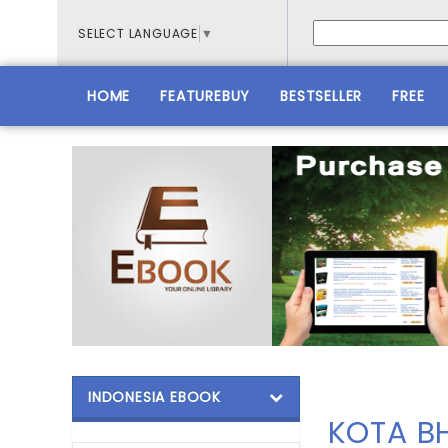
SELECT LANGUAGE
▼
HOME
FEATUREBUY
BESTSELLER
FREE
INDONESIA EBOOK
KOTA B