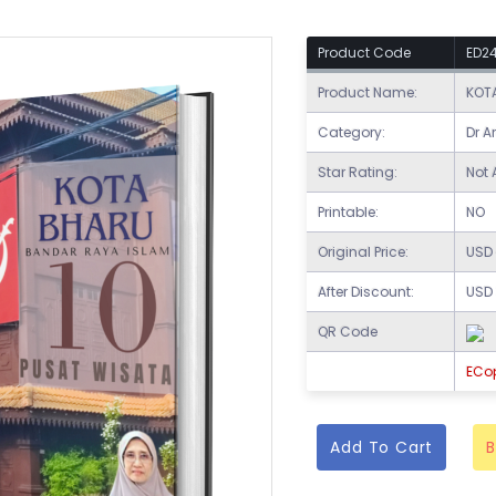
Product Code
ED2
Product Name:
KOTA
Category:
Dr A
Star Rating:
Not 
Printable:
NO
Original Price:
USD 
After Discount:
USD 
QR Code
ECop
Add To Cart