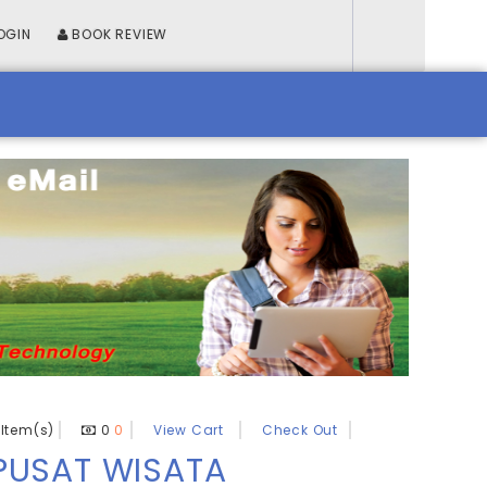
OGIN
BOOK REVIEW
Item(s)
0
0
View Cart
Check Out
 PUSAT WISATA