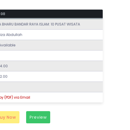
498
 BHARU BANDAR RAYA ISLAM: 10 PUSAT WISATA
riza Abdullah
Available
4.00
2.00
y (PDF) via Email
Buy Now
Preview