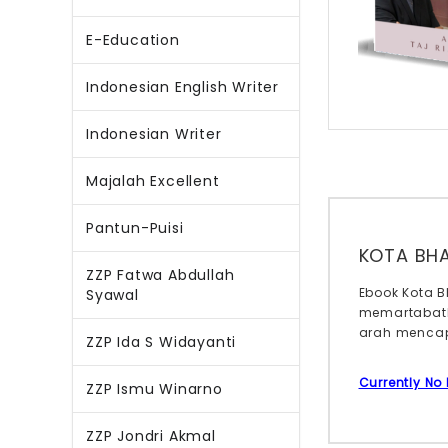
E-Education
Indonesian English Writer
Indonesian Writer
Majalah Excellent
Pantun-Puisi
KOTA BHA
ZZP Fatwa Abdullah
Ebook Kota B
Syawal
memartabatk
arah mencap
ZZP Ida S Widayanti
Currently No
ZZP Ismu Winarno
ZZP Jondri Akmal