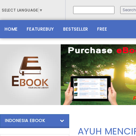
SELECT LANGUAGE
▼
HOME
FEATUREBUY
BESTSELLER
FREE
INDONESIA EBOOK
AYUH MENCI